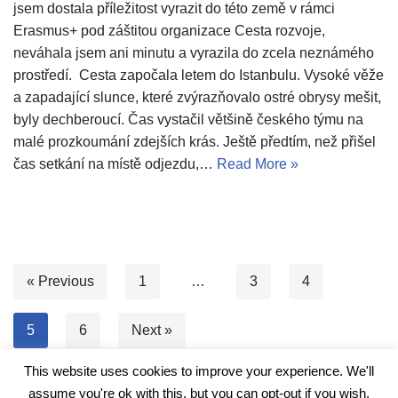
jsem dostala příležitost vyrazit do této země v rámci
Erasmus+ pod záštitou organizace Cesta rozvoje,
neváhala jsem ani minutu a vyrazila do zcela neznámého
prostředí. Cesta započala letem do Istanbulu. Vysoké věže
a zapadající slunce, které zvýrazňovalo ostré obrysy mešit,
byly dechberoucí. Čas vystačil většině českého týmu na
malé prozkoumání zdejších krás. Ještě předtím, než přišel
čas setkání na místě odjezdu,…
Read More »
« Previous
1
…
3
4
5
6
Next »
This website uses cookies to improve your experience. We'll
assume you're ok with this, but you can opt-out if you wish.