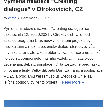
Výměna mládeže “Creating
dialogue” v Otrokovicích, CZ
by
cesta
December 26, 2021
Výměna mládeže s názvem “Creating dialogue” se
uskutečnila 12.-20.10.2021 v Otrokovicích, a to pod
záštitou programu Erasmus+ . Tématem projektu byl
mezikulturní a mezináboženský dialog, stereotypy vůči
jiným kulturám, ale také problematika migrace a uprchlíků.
To vše za pomoci neformálního vzdělávání (zážitkové
vzdělávání, debaty, simulace,…), takže žádné přednášky,
biflování a testy. Velký dík patří Dům zahraniční spolupráce
– DZS a programu #erasmusplus Evropské Unie, za
jejíchž podpory byl tento projekt…
Read More »