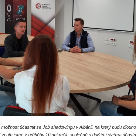
možnost účastnit se Job shadowingu v Albánii, na který budu dlouh
 youth jsme v průběhu 10 dní měli, společně s dalšími dvěma účastn