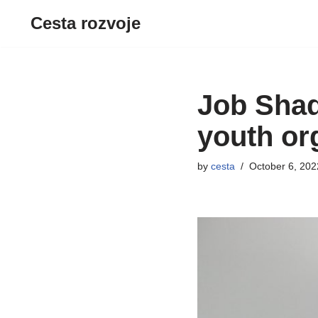
Cesta rozvoje
Skip
to
content
Job Shad
youth or
by
cesta
October 6, 202