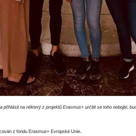
 přihlásit na některý z projektů Erasmus+ určitě se toho nebojte, bu
nancován z fondu Erasmus+ Evropské Unie.