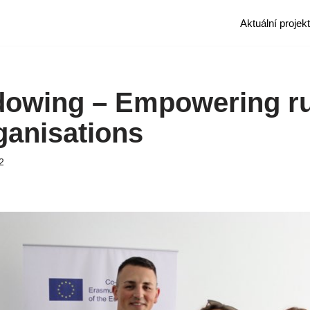
Aktuální projek
owing – Empowering ru
ganisations
2