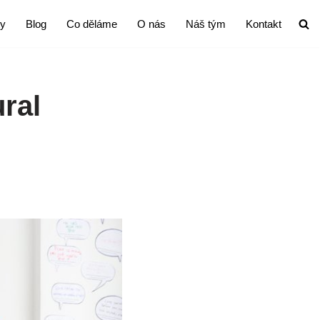
ty
Blog
Co děláme
O nás
Náš tým
Kontakt
ral