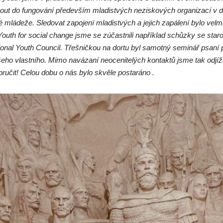
out do fungování především mladistvých neziskových organizací v do
ládeže. Sledovat zapojení mladistvých a jejich zapálení bylo velmi 
Youth for social change jsme se zúčastnili například schůzky se staros
tional Youth Council. Třešničkou na dortu byl samotný seminář psaní 
ho vlastního. Mimo navázaní neocenitelých kontaktů jsme tak odjíž
učit! Celou dobu o nás bylo skvěle postaráno .