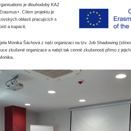
rganisations je dlouhodobý KA2
 Erasmus+. Cílem projektu je
ovských oblastí pracujících s
ostí a kapacit.
yjela Monika Šáchová z naší organizaci na tzv. Job Shadowing (stín
uce zkušené organizace a nabýt tak cenné zkušenosti přímo z jejich
 Monika.