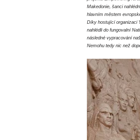
Makedonie, šanci nahlédn
hlavním městem evropské m
Díky hostující organizaci 
nahlédli do fungovalní Na
následné vypracování naše
Nemohu tedy nic než dopor