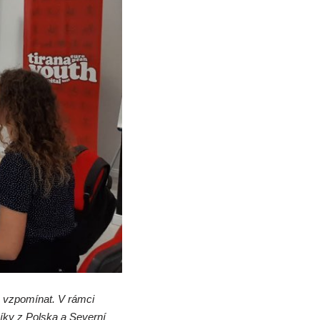
o vzpomínat. V rámci
íky z Polska a Severní