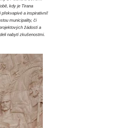
bě, kdy je Tirana
překvapivé a inspirativní!
tou municipality, či
projektových žádostí a
deli nabytí zkušenostmi.