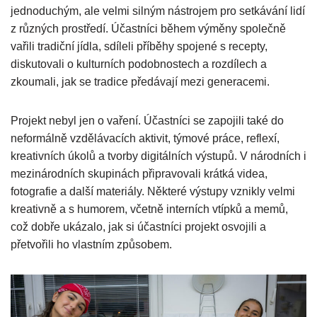
jednoduchým, ale velmi silným nástrojem pro setkávání lidí
z různých prostředí. Účastníci během výměny společně
vařili tradiční jídla, sdíleli příběhy spojené s recepty,
diskutovali o kulturních podobnostech a rozdílech a
zkoumali, jak se tradice předávají mezi generacemi.
Projekt nebyl jen o vaření. Účastníci se zapojili také do
neformálně vzdělávacích aktivit, týmové práce, reflexí,
kreativních úkolů a tvorby digitálních výstupů. V národních i
mezinárodních skupinách připravovali krátká videa,
fotografie a další materiály. Některé výstupy vznikly velmi
kreativně a s humorem, včetně interních vtípků a memů,
což dobře ukázalo, jak si účastníci projekt osvojili a
přetvořili ho vlastním způsobem.