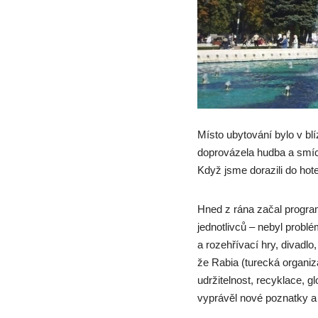
Místo ubytování bylo v b
doprovázela hudba a smích
Když jsme dorazili do hot
Hned z rána začal program
jednotlivců – nebyl prob
a rozehřívací hry, divadl
že Rabia (turecká organi
udržitelnost, recyklace, gl
vyprávěl nové poznatky a 