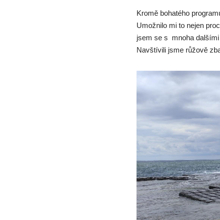
Kromě bohatého programu j
Umožnilo mi to nejen procv
jsem se s mnoha dalšími ú
Navštívili jsme růžově zb