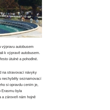
ou výpravu autobusem
dali k výpravě autobusem.
řesto útulné a pohodlné.
ed na stravovací návyky
amu nechyběly seznamovací
eho si opravdu cením je,
o Erasmu byla
kta a zároveň nám hojně