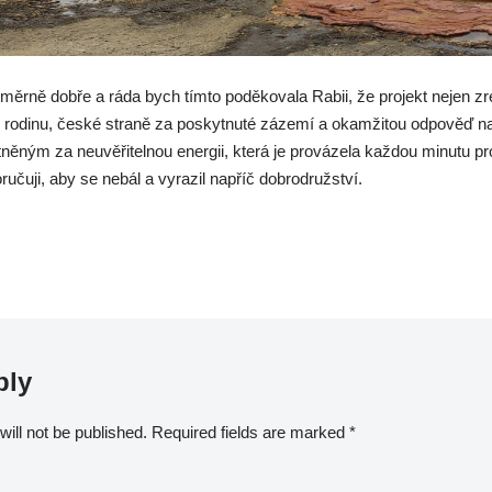
ěrně dobře a ráda bych tímto poděkovala Rabii, že projekt nejen zre
ní rodinu, české straně za poskytnuté zázemí a okamžitou odpověď n
ným za neuvěřitelnou energii, která je provázela každou minutu pr
ručuji, aby se nebál a vyrazil napříč dobrodružství.
ply
ill not be published.
Required fields are marked
*