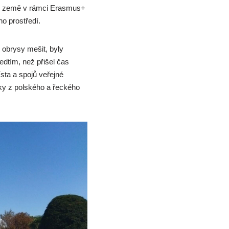
této země v rámci Erasmus+
ho prostředí.
 obrysy mešit, byly
dtím, než přišel čas
sta a spojů veřejné
íky z polského a řeckého