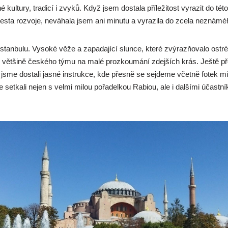
 kultury, tradicí i zvyků. Když jsem dostala příležitost vyrazit do 
esta rozvoje, neváhala jsem ani minutu a vyrazila do zcela neznámé
stanbulu. Vysoké věže a zapadající slunce, které zvýrazňovalo ostré
 většině českého týmu na malé prozkoumání zdejších krás. Ještě pře
 jsme dostali jasné instrukce, kde přesně se sejdeme včetně fotek mí
 setkali nejen s velmi milou pořadelkou Rabiou, ale i dalšími účastn