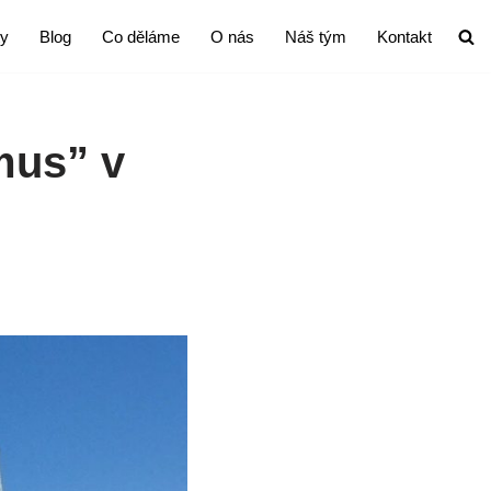
ty
Blog
Co děláme
O nás
Náš tým
Kontakt
mus” v