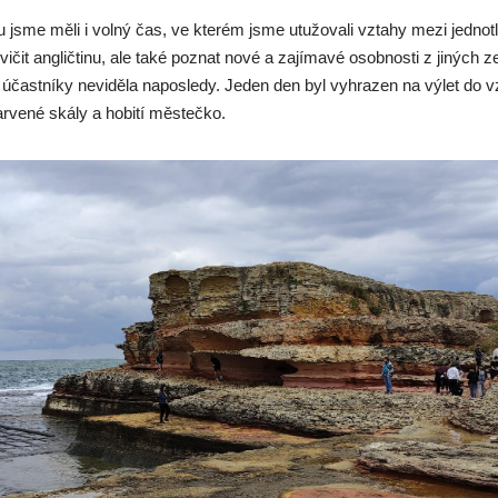
sme měli i volný čas, ve kterém jsme utužovali vztahy mezi jednotl
ičit angličtinu, ale také poznat nové a zajímavé osobnosti z jiných ze
častníky neviděla naposledy. Jeden den byl vyhrazen na výlet do vz
arvené skály a hobití městečko.