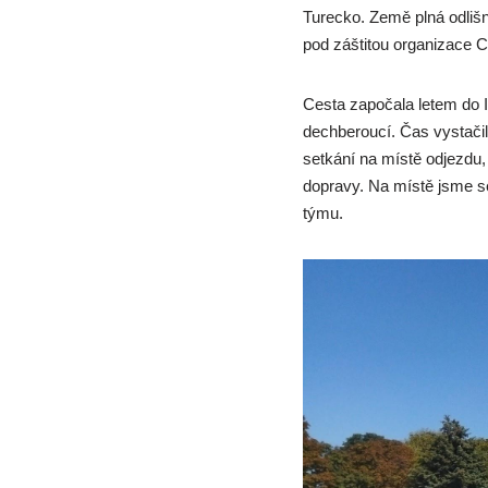
Turecko. Země plná odlišné
pod záštitou organizace C
Cesta započala letem do I
dechberoucí. Čas vystačil
setkání na místě odjezdu,
dopravy. Na místě jsme se
týmu.