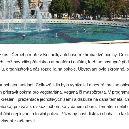
lízkosti Černého moře v Kocaelli, autobusem zhruba dvě hodiny. Cel
, což navodilo přátelskou atmosféru i dalším, kteří se postupně při
elu, organizátorka nás rozdělila na pokoje. Ubytování bylo skromné, p
 bohatou snídaní. Celkově jídlo bylo vynikající a pestré, bral se ohl
lém připravit pokrm pro vegetariána, vegana či masožrouta. V progr
o, kreslení, prezentace jednotlivých zemí a diskuze na daná témata. Č
zátorka) přizvala k diskuzi odborníka v daném oboru. Tématem celéh
obální oteplování a fosilní paliva. Přizvaný host diskuzi obohatil o fa
vlastní zkušenosti.