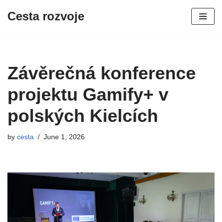
Cesta rozvoje
Skip
to
content
Závěrečná konference
projektu Gamify+ v
polských Kielcích
by
cesta
June 1, 2026